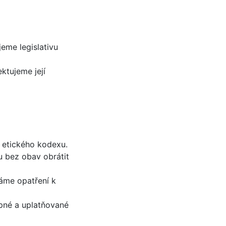
eme legislativu
ktujeme její
o etického kodexu.
u bez obav obrátit
máme opatření k
pné a uplatňované