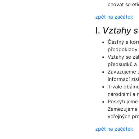
chovat se et
zpět na začátek
I.
Vztahy s
Čestný a kore
předpoklady 
Vztahy se zá
předsudků a 
Zavazujeme s
informací zís
Trvale dbáme
národními a 
Poskytujeme 
Zamezujeme ja
veřejných pr
zpět na začátek