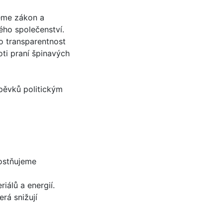
jeme zákon a
ého společenství.
 transparentnost
ti praní špinavých
pěvků politickým
nostňujeme
álů a energií.
rá snižují