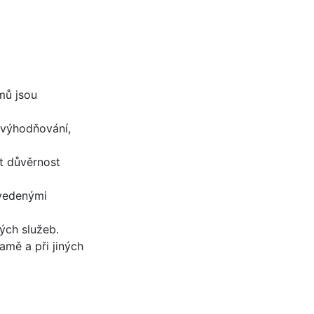
mů jsou
zvýhodňování,
t důvěrnost
avedenými
ých služeb.
amě a při jiných