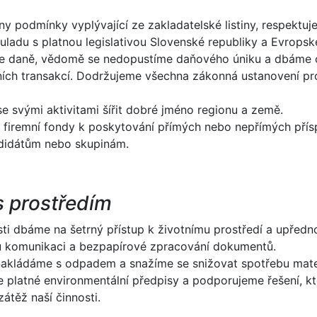
ny podmínky vyplývající ze zakladatelské listiny, respektu
uladu s platnou legislativou Slovenské republiky a Evropsk
e daně, vědomě se nedopustíme daňového úniku a dbáme o
ních transakcí. Dodržujeme všechna zákonná ustanovení pro
e svými aktivitami šířit dobré jméno regionu a země.
firemní fondy k poskytování přímých nebo nepřímých přís
didátům nebo skupinám.
s prostředím
osti dbáme na šetrný přístup k životnímu prostředí a upřed
u komunikaci a bezpapírové zpracování dokumentů.
kládáme s odpadem a snažíme se snižovat spotřebu materi
 platné environmentální předpisy a podporujeme řešení, kte
átěž naší činnosti.