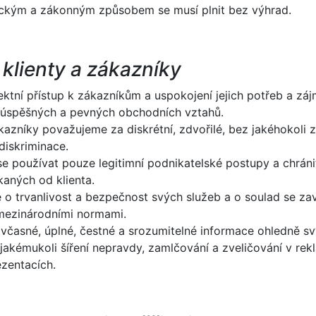
ickým a zákonným způsobem se musí plnit bez výhrad.
 klienty a zákazníky
ktní přístup k zákazníkům a uspokojení jejich potřeb a záj
úspěšných a pevných obchodních vztahů.
kazníky považujeme za diskrétní, zdvořilé, bez jakéhokoli 
diskriminace.
e používat pouze legitimní podnikatelské postupy a chráni
kaných od klienta.
 o trvanlivost a bezpečnost svých služeb a o soulad se z
mezinárodními normami.
včasné, úplné, čestné a srozumitelné informace ohledně sv
kémukoli šíření nepravdy, zamlčování a zveličování v rekl
ezentacích.