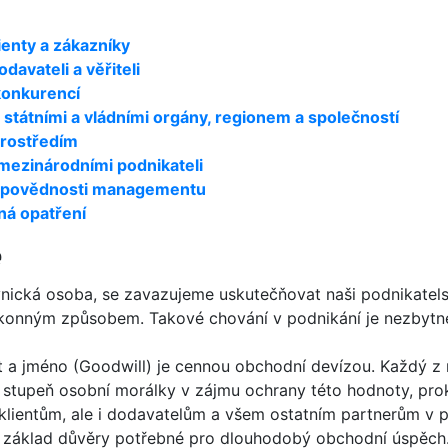
lienty a zákazníky
odavateli a věřiteli
 konkurencí
e státními a vládními orgány, regionem a společností
prostředím
 mezinárodními podnikateli
 odpovědnosti managementu
čná opatření
e
vnická osoba, se zavazujeme uskutečňovat naši podnikatel
konným způsobem. Takové chování v podnikání je nezbytné
 a jméno (Goodwill) je cennou obchodní devízou. Každý z 
í stupeň osobní morálky v zájmu ochrany této hodnoty, pr
klientům, ale i dodavatelům a všem ostatním partnerům v p
í základ důvěry potřebné pro dlouhodobý obchodní úspěch