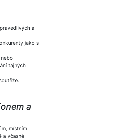
spravedlivých a
onkurenty jako s
i nebo
ání tajných
soutěže.
gionem a
ům, místním
é a včasné