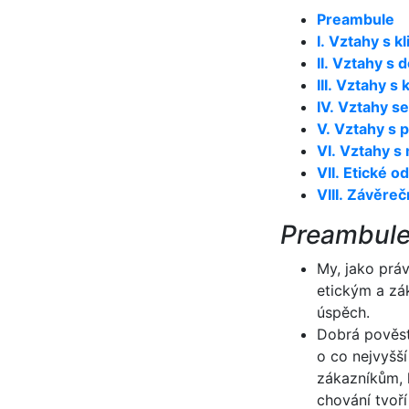
Preambule
I. Vztahy s k
II. Vztahy s d
III. Vztahy s
IV. Vztahy s
V. Vztahy s 
VI. Vztahy s
VII. Etické
VIII. Závěre
Preambul
My, jako prá
etickým a zá
úspěch.
Dobrá pověst
o co nejvyšš
zákazníkům, 
chování tvoř