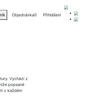
ník
Objednávka
0
Přihlášení
tury. Vychází z
 níže popsané
sti v každém