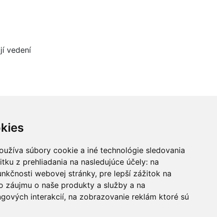
jí vedení
kies
oužíva súbory cookie a iné technológie sledovania
itku z prehliadania na nasledujúce účely:
na
unkčnosti webovej stránky
,
pre lepší zážitok na
o záujmu o naše produkty a služby a na
gových interakcií
,
na zobrazovanie reklám ktoré sú
Sekce dokumenty