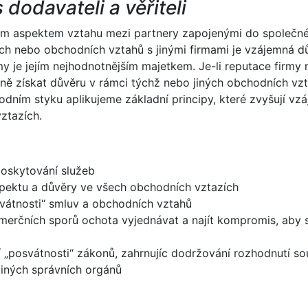
 dodavateli a věřiteli
ším aspektem vztahu mezi partnery zapojenými do společn
ích nebo obchodních vztahů s jinými firmami je vzájemná d
y je jejím nejhodnotnějším majetkem. Je-li reputace firmy 
ně získat důvěru v rámci týchž nebo jiných obchodních vzt
odním styku aplikujeme základní principy, které zvyšují vz
ztazích.
oskytování služeb
spektu a důvěry ve všech obchodních vztazích
vátnosti“ smluv a obchodních vztahů
merčních sporů ochota vyjednávat a najít kompromis, aby 
 „posvátnosti“ zákonů, zahrnujíc dodržování rozhodnutí sou
jiných správních orgánů