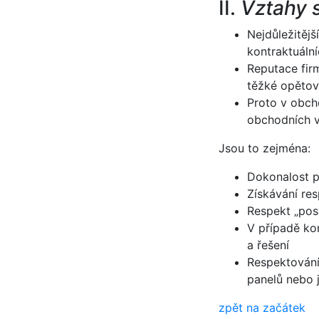
II.
Vztahy s
Nejdůležitěj
kontraktuáln
Reputace firm
těžké opětov
Proto v obch
obchodních v
Jsou to zejména:
Dokonalost p
Získávání re
Respekt „pos
V případě ko
a řešení
Respektování
panelů nebo 
zpět na začátek