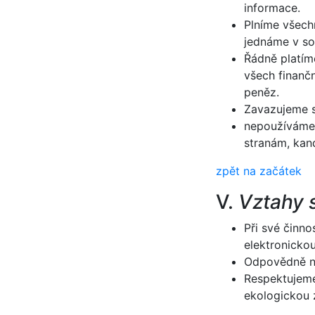
informace.
Plníme všech
jednáme v so
Řádně platím
všech finanč
peněz.
Zavazujeme s
nepoužíváme 
stranám, kan
zpět na začátek
V.
Vztahy 
Při své činn
elektronicko
Odpovědně na
Respektujeme
ekologickou z