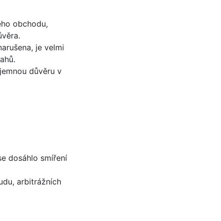
ého obchodu,
ůvěra.
narušena, je velmi
ahů.
ájemnou důvěru v
se dosáhlo smíření
du, arbitrážních