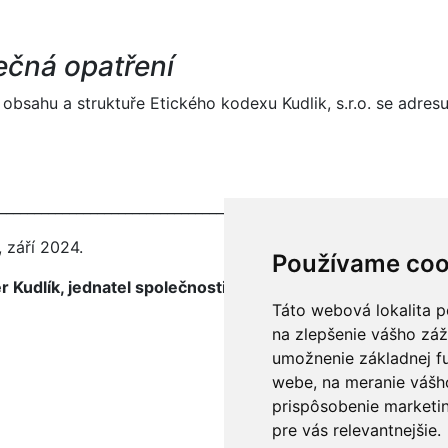
ečná opatření
obsahu a struktuře Etického kodexu Kudlik, s.r.o. se adresu
_________________________________________
 září 2024.
Používame coo
r Kudlík, jednatel společnosti Kudlik, s.r.o.
Táto webová lokalita p
na zlepšenie vášho záž
umožnenie základnej f
webe
,
na meranie vášh
prispôsobenie marketin
Odkazy
pre vás relevantnejšie
.