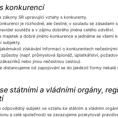
 s konkurencí
 zákony SR upravující vztahy s konkurenty.
onkurenci je rozhodné, ale čestné, v souladu se zásadami 
ravidel soutěže a v zájmu dobrého jména celého odvětví.
 majetek a dobré jméno konkurence a jednáme se všemi k
 subjekty.
akémukoli získávání informací o konkurentech nečestným
způsoby (např. průmyslová špionáž, úplatkářství, požadov
 zákazníků nebo jinou nečestnou cestou).
se distancujeme od zapojování se do jakékoli formy nekalé 
se státními a vládními orgány, re
í
ě odpovědný subjekt ve vztahu ke státním a vládním orgán
ionu a celé společnosti se zavazujeme poskytovat pravdiv