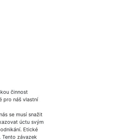
skou činnost
 pro náš vlastní
nás se musí snažit
okazovat úctu svým
odnikání. Etické
. Tento závazek