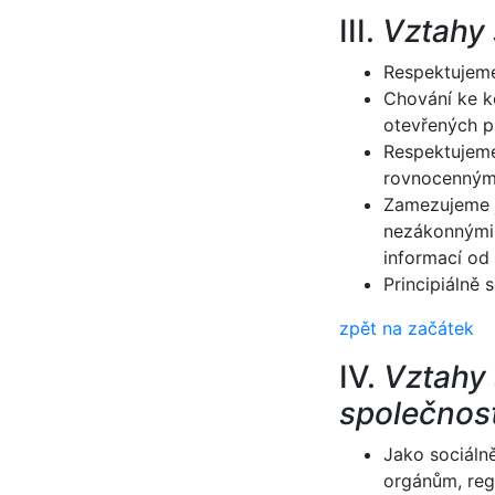
III.
Vztahy
Respektujeme
Chování ke k
otevřených p
Respektujeme
rovnocennými
Zamezujeme j
nezákonnými 
informací od
Principiálně 
zpět na začátek
IV.
Vztahy 
společnost
Jako sociáln
orgánům, reg